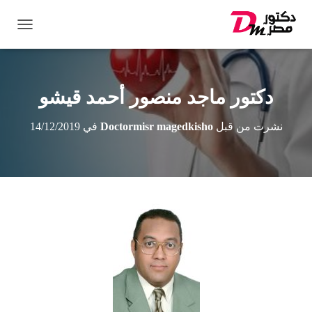
ت
ب
د
ي
ل
دكتور ماجد منصور أحمد قيشو
ا
ل
نشرت من قبل
Doctormisr magedkisho
في
14/12/2019
ت
ن
ق
ل