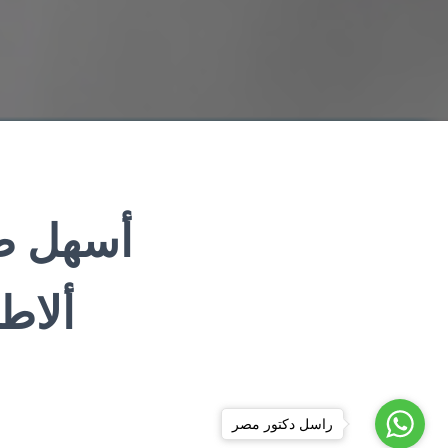
أسهل طر
ألاط
راسل دكتور مصر