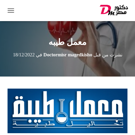
ت
ب
د
ي
ل
معمل طيبه
ا
ل
نشرت من قبل
Doctormisr magedkisho
في
18/12/2022
ت
ن
ق
ل