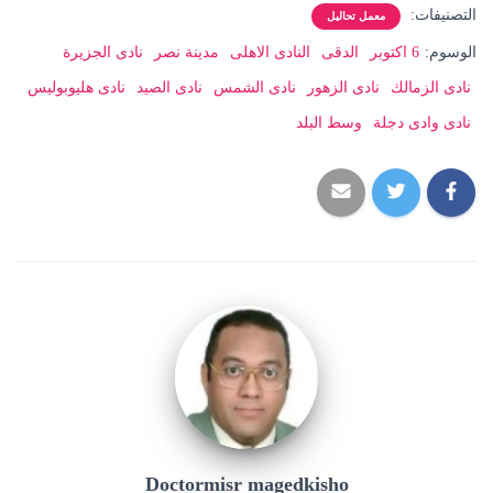
التصنيفات:
معمل تحاليل
الوسوم:
6 اكتوبر
الدقى
النادى الاهلى
مدينة نصر
نادى الجزيرة
نادى الزمالك
نادى الزهور
نادى الشمس
نادى الصيد
نادى هليوبوليس
نادى وادى دجلة
وسط البلد
Doctormisr magedkisho