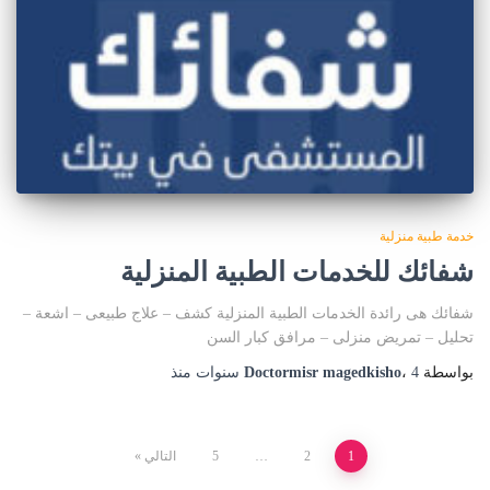
خدمة طبية منزلية
شفائك للخدمات الطبية المنزلية
شفائك هى رائدة الخدمات الطبية المنزلية كشف – علاج طبيعى – اشعة –
تحليل – تمريض منزلى – مرافق كبار السن
بواسطة
4 سنوات
،
Doctormisr magedkisho
منذ
1
2
…
5
التالي