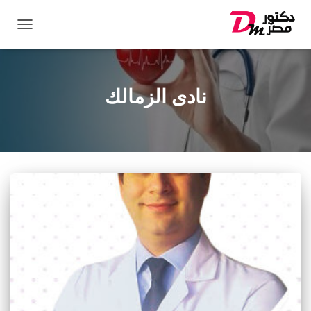
تبديل
التنقل
نادى الزمالك