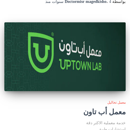
بواسطة
4 سنوات
،
Doctormisr magedkisho
منذ
معمل تحاليل
معمل أب تاون
خدمة معملية الاكثر دقة
استشارات طبية