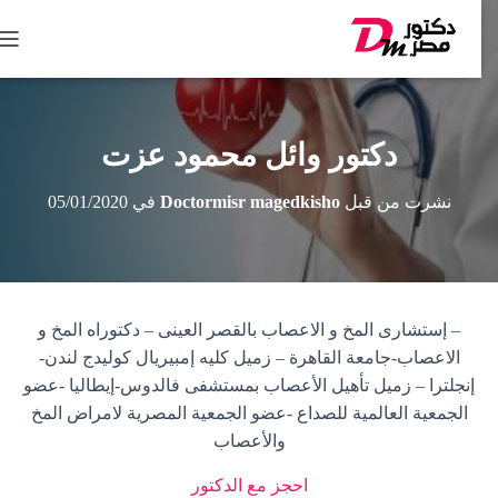
ت
ب
د
ي
ل
دكتور وائل محمود عزت
ا
ل
نشرت من قبل
Doctormisr magedkisho
في
05/01/2020
ت
ن
ق
ل
– إستشارى المخ و الاعصاب بالقصر العينى – دكتوراه المخ و
الاعصاب-جامعة القاهرة – زميل كليه إمبيريال كوليدج لندن-
إنجلترا – زميل تأهيل الأعصاب بمستشفى فالدوس-إيطاليا -عضو
الجمعية العالمية للصداع -عضو الجمعية المصرية لامراض المخ
والأعصاب
احجز مع الدكتور