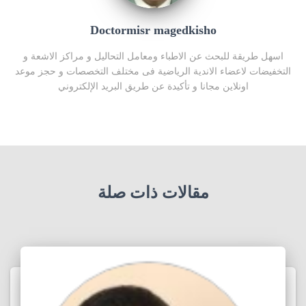
Doctormisr magedkisho
اسهل طريقة للبحث عن الاطباء ومعامل التحاليل و مراكز الاشعة و
التخفيضات لاعضاء الاندية الرياضية فى مختلف التخصصات و حجز موعد
اونلاين مجانا و تأكيدة عن طريق البريد الإلكتروني
مقالات ذات صلة