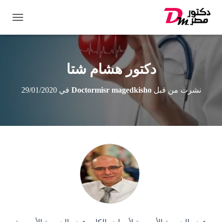
ت
ب
د
ي
ل
دكتور هشام شتا
ا
ل
نشرت من قبل
Doctormisr magedkisho
في
29/01/2020
ت
ن
ق
ل