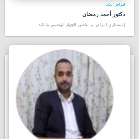
امراض الكبد
دكتور أحمد رمضان
إستشاري امراض و مناظير الجهاز الهضمي والكبد