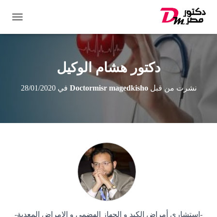
ت
ب
د
ي
ل
دكتور هشام الوكيل
ا
ل
نشرت من قبل
Doctormisr magedkisho
في
28/01/2020
ت
ن
ق
ل
-استشارى أمراض الكبد و الجهاز الهضمي و الامراض المعدية-