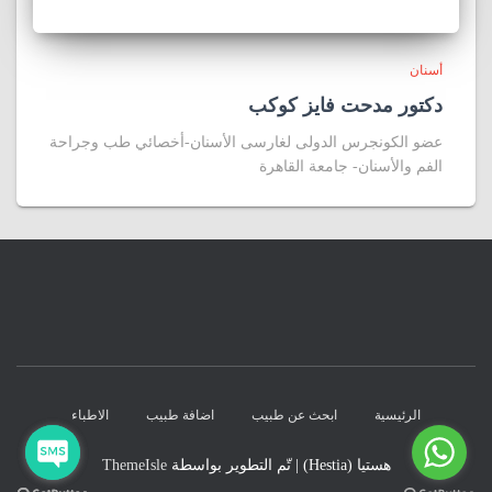
أسنان
دكتور مدحت فايز كوكب
عضو الكونجرس الدولى لغارسى الأسنان-أخصائي طب وجراحة
الفم والأسنان- جامعة القاهرة
الرئيسية
ابحث عن طبيب
اضافة طبيب
الاطباء
هستيا (Hestia) | تّم التطوير بواسطة
ThemeIsle