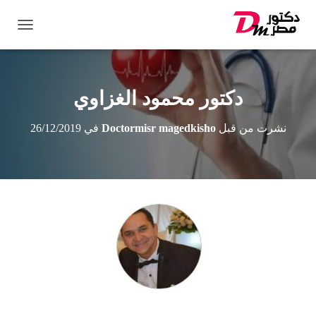
ت
ب
د
ي
ل
دكتور محمود الغزاوي
ا
ل
نشرت من قبل
Doctormisr magedkisho
في
26/12/2019
ت
ن
ق
ل