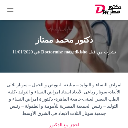
ت
ب
د
ي
ل
دكتور محمد ممتاز
ا
ل
نشرت من قبل
Doctormisr magedkisho
في
11/01/2020
ت
ن
ق
ل
امراض النساء و التوليد – متابعة التبويض و الحمل – سونار ثلاثى
الأبعاد- سونار رباعى الأبعاد استاذ امراض النساء و التوليد -كلية
الطب القصر العينى-جامعة القاهرة- دكتوراة امراض النساء و
التوليد – رئيس الجمعية المصرية للأمومة و الطفولة – رئيس
جمعية سونار الثلاث الابعاد في الشرق الأوسط
احجز مع الدكتور