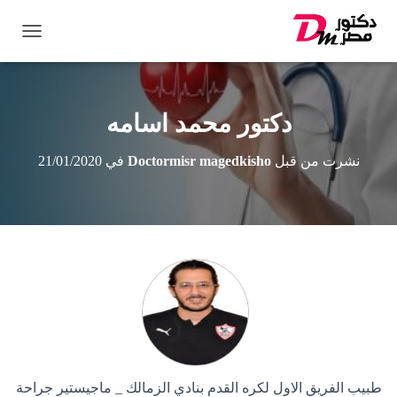
ت
ب
د
ي
ل
دكتور محمد اسامه
ا
ل
نشرت من قبل
Doctormisr magedkisho
في
21/01/2020
ت
ن
ق
ل
طبيب الفريق الاول لكره القدم بنادي الزمالك _ ماجيستير جراحة