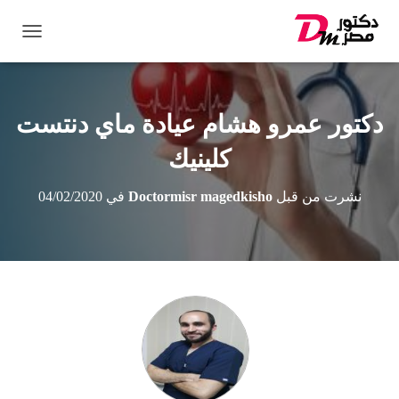
ت
ب
د
ي
ل
دكتور عمرو هشام عيادة ماي دنتست
ا
ل
كلينيك
ت
ن
نشرت من قبل
Doctormisr magedkisho
في
04/02/2020
ق
ل