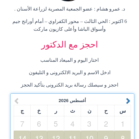
د. عمرو هشام : عضو الجمعية المصرية لزراعة الأسنان .
6 اكتوبر : الحي الثالث – محور الكفراوي – أمام أورانج جيم
وأسواق الباشا وأعلى كازيون ماركت
احجز مع الدكتور
اختار اليوم و الميعاد المناسب
ادخل الاسم و البريد الالكترونى و التليفون
احجز و سيصلك رسالة بريد الكترونى بتأكيد الحجز
أغسطس
2026
س
ح
ن
ث
ر
خ
ج
7
6
5
4
3
2
1
14
13
12
11
10
9
8