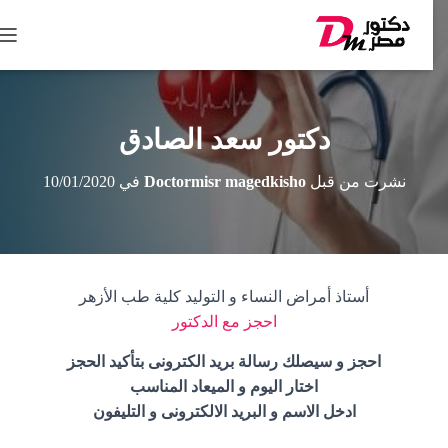
ت
ب
د
ي
ل
دكتور سعد الصادق
ا
ل
نشرت من قبل
Doctormisr magedkisho
في
10/01/2020
ت
ن
ق
ل
أستاذ أمراض النساء و التوليد كلية طب الأزهر
احجز مع الدكتور
احجز و سيصلك رسالة بريد الكترونى بتأكيد الحجز
اختار اليوم و الميعاد المناسب
ادخل الاسم و البريد الالكترونى و التليفون