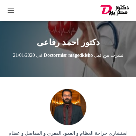
ت
ب
د
ي
ل
دكتور احمد رفاعى
ا
ل
نشرت من قبل
Doctormisr magedkisho
في
21/01/2020
ت
ن
ق
ل
استشارى جراحة العظام و العمود الفقري و المفاصل و عظام